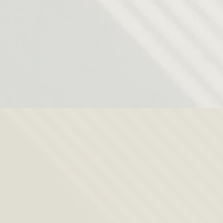
Electrocardi
ógrafo
Auxiliar de
enfermería