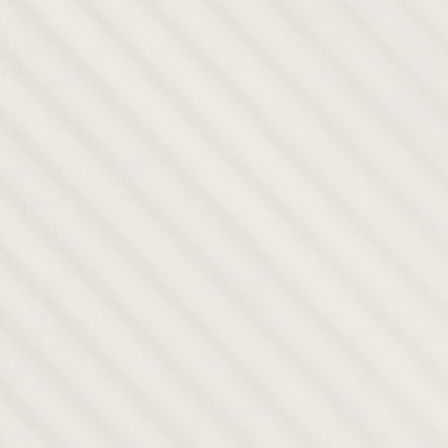
mite trabajar 
 Unidos.
Técnico de