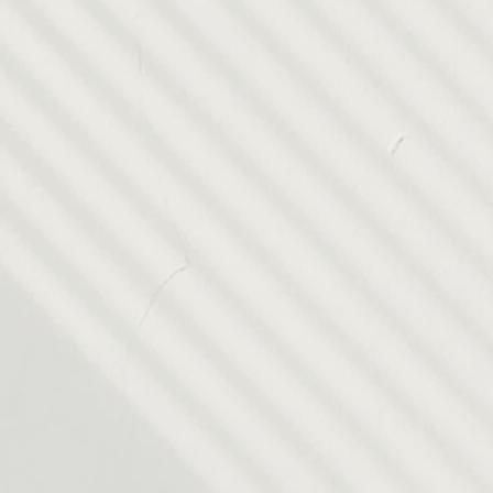
tiempo.
y le per
Estados
Técnico en