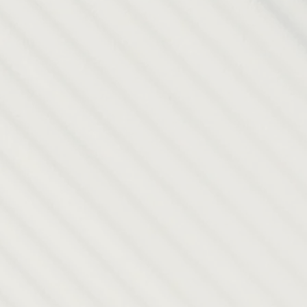
iedad
des
iodos de