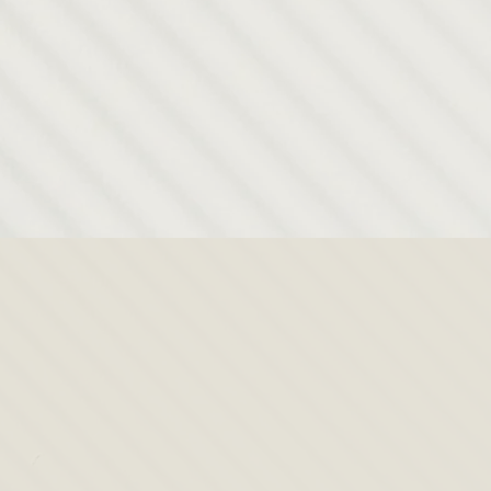
flebotomía
Asistente
médico