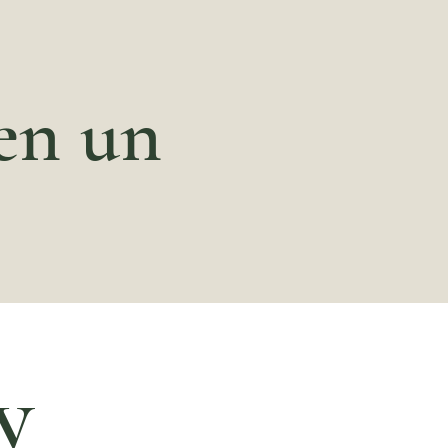
 en un
y