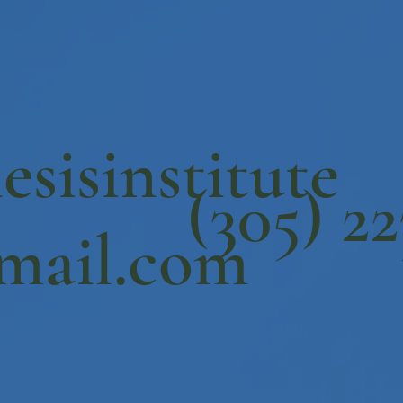
esisinstitute
(305) 2
mail.com