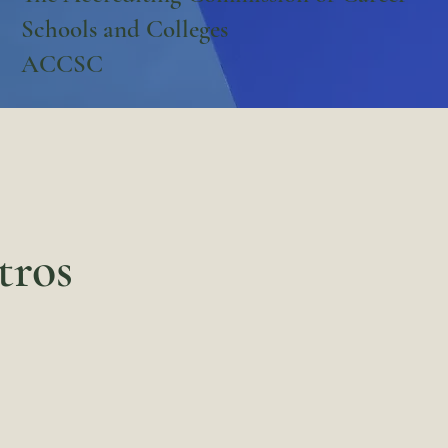
Schools and Colleges
ACCSC
tros