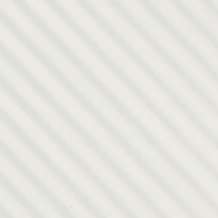
N
P
Contamo
de prog
estudiar