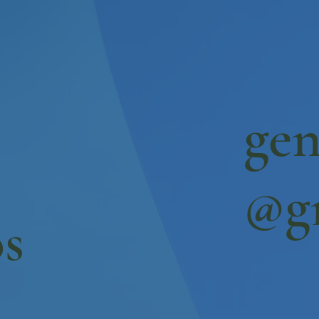
gen
@g
os