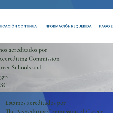
UCACIÓN CONTINUA
INFORMACIÓN REQUERIDA
PAGO E
mos acreditados por
Accrediting Commission
reer Schools and
ges
SC
Estamos acreditados por
The Accrediting Commission of Career