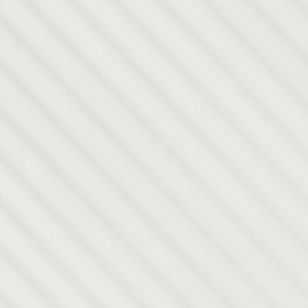
uestros
rogramas
s con una var
ramas que pue
 en cortos per