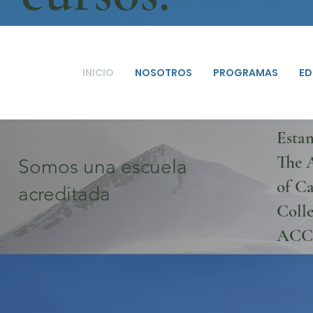
INICIO
NOSOTROS
PROGRAMAS
ED
Esta
The 
Somos una escuela
of Ca
acreditada
Colle
ACC